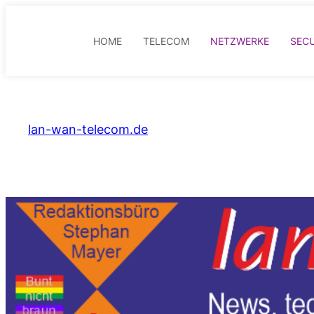
HOME
TELECOM
NETZWERKE
SECU
Zum
Inhalt
springen
lan-wan-telecom.de