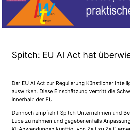
Spitch: EU AI Act hat überwi
Der EU AI Act zur Regulierung Künstlicher Intel
auswirken. Diese Einschätzung vertritt die Sch
innerhalb der EU.
Dennoch empfiehlt Spitch Unternehmen und Beh
Lupe zu nehmen und gegebenenfalls Anpassunge
KI-Anwendungen künftig „von Zeit zu Zeit“ erne